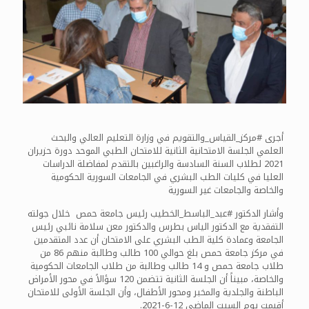
أجرى #مركز_القياس_والتقويم في وزارة التعليم العالي والبحث
العلمي الجلسة الامتحانية الثانية للامتحان الطبي الموحد دورة حزيران
2021 لطلاب السنة السادسة والراغبين بالتقدم لمفاضلة الدراسات
العليا في كليات الطب البشري في الجامعات السورية الحكومية
والخاصة والجامعات غير السورية
وأشار الدكتور #عبد_الباسط_الخطيب رئيس جامعة حمص خلال جولته
التفقدية مع الدكتور الياس بطرس والدكتور معن سلامة نائبي رئيس
الجامعة وعمادة كلية الطب البشري على الامتحان أن عدد المتقدمين
في مركز جامعة حمص بلغ حوالي 100 طالب وطالبة منهم 86 من
طلاب جامعة حمص و 14 طالب وطالبة من طلاب الجامعات الحكومية
والخاصة، مبيناً أن الجلسة الثانية تتضمن 120 سؤالاً في محور الأمراض
الباطنة والجلدية والمخبر ومحور الأطفال، وأن الجلسة الأولى للامتحان
أقيمت يوم السبت الماضي 12-6-2021.