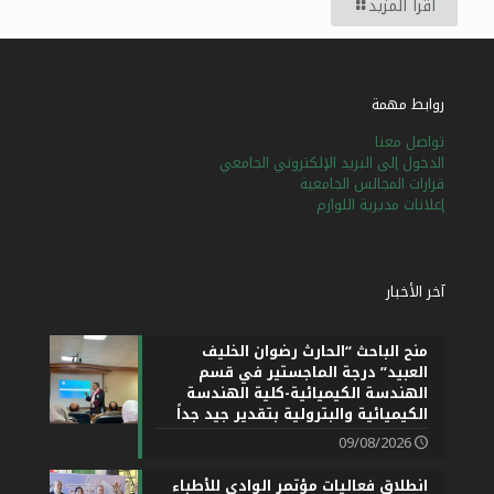
اقرأ المزيد
العربية
روابط مهمة
تواصل معنا
الدخول إلى البريد الإلكتروني الجامعي
قرارات المجالس الجامعية
إعلانات مديرية اللوازم
آخر الأخبار
منح الباحث “الحارث رضوان الخليف
العبيد” درجة الماجستير في قسم
الهندسة الكيميائية-كلية الهندسة
الكيميائية والبترولية بتقدير جيد جداً
09/08/2026
انطلاق فعاليات مؤتمر الوادي للأطباء