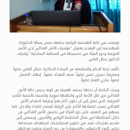
نوقشت في كلية الهندسة الزراعية بجامعة حمص رسالة الدكتوراه
للمهندسة لين المقدم بعنوان “مؤشرات الأمن الغذائي لدى الأسر
المزرعية ودور المرأة في تحسينها في المنطقة الساحلية” بإشراف
الدكتور جمال العلي.
تألفت لجنة الحكم والمناقشة من السادة الدكاترة: جمال العلي عضواً
ومشرفاً، يسرى حسن عضواً، محمد المقداد عضواً، إيهاب الضمان
عضواً، فادي العمار عضواً.
وبينت الباحثة أن بحثها يستمد أهميته من كونه يدرس حالة الأمن
الغذائي في ظل الأزمة التي واجهتها سورية ولاسيما بالنسبة للأسر
المزرعية، التي تميل إلى أن تكون أكثر فقراً وعرضة لانعدام الأمن
الغذائي بسبب اعتمادها الأكبر على الزراعة كمصدر للغذاء والدخل، كما
يسهم في التعرف على دور المرأة في تحسين الأمن الغذائي من
خلال أنشطتها في مجال التخطيط الزراعي والأسري، ويسعى إلى
تقديم مقترحات تفيد في تطوير استراتيجيات استهداف مستدامة
تراعي النوع الاجتماعي والاستفادة من دور النساء وتعزيز قدراتهن