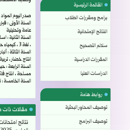
وطلابنا الاستضاف
القائمة الرئيسية
صدر اليوم المواد ال
برامج ومقررات الطلاب
عامة وتحليلية
النتائج الإمتحانية
، لغة 3 ، كيمياء حيوية ، اساسيات انتاج حيواني
سلالم التصحيح
السنة الثالثة : أل
انتاج خضار ، تربي
المقررات الدراسية
السنة الرابعة : ح
الدراسات العليا
مساحة ، انتاج فا
السنة الخامسة : ت
روابط هامة
توصيف المحاور البحثية
مقالات ذات 
توصيف البرامج
نتائج امتحانات