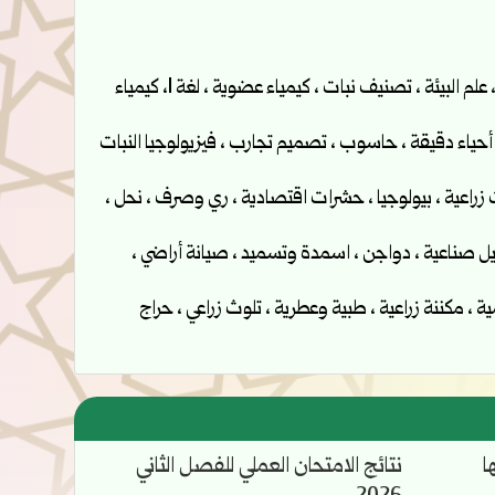
السنة الأولى : فيزياء ، رياضيات ، لغة عربية ، علم النبات ، لغة 2 ، اقتصاد ، علم حيوان ، مناخ ، علم البيئة ، تصنيف نبات ، كيمياء عضوية ، لغة 1، كيمياء
س بستنة ، علم الحشرات ، لغة 4 ، جيولوجيا ، وراثة ، أحياء دقيقة ، حاسوب ، تصميم تجارب ، فيزيولوجيا النبات
لات زراعية ، بيولوجيا ، حشرات اقتصادية ، ري وصرف ، نحل ،
اصيل صناعية ، دواجن ، اسمدة وتسميد ، صيانة أراضي ،
ية ، مكننة زراعية ، طبية وعطرية ، تلوث زراعي ، حراج
ا
نتائج الامتحان العملي للفصل الثاني