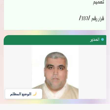
تعميم
قرار رقم /337/
المدير
الوضع المظلم
القائمة الرئيسية