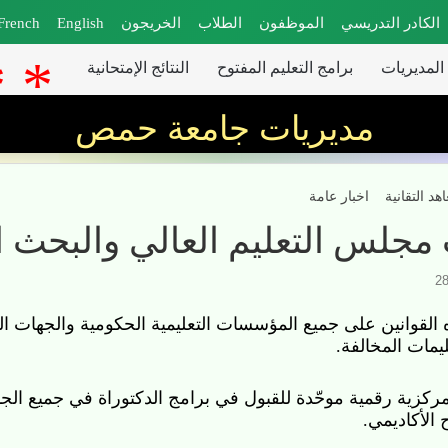
الكادر التدريسي
الموظفون
الطلاب
الخريجون
English
French
لمديريات
برامج التعليم المفتوح
النتائج الإمتحانية
مديريات جامعة حمص
 التقانية
اخبار عامة
جلس التعليم العالي والبحث العلم
ة.
ية رقمية موحّدة للقبول في برامج الدكتوراة في جميع الجامعات والمعاهد ال