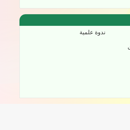
عة
ندوة علمية
امل