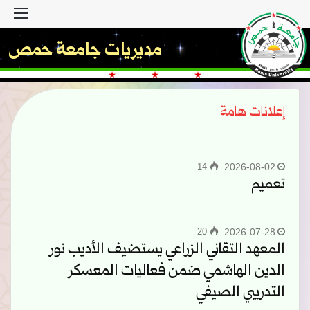
القا
مديريات جامعة حمص
إعلانات هامة
14
2026-08-02
تعميم
20
2026-07-28
المعهد التقاني الزراعي يستضيف الأديب نور
الدين الهاشمي ضمن فعاليات المعسكر
التدريبي الصيفي