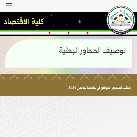
القا
كلية الاقتصاد
توصيف المحاور البحثية
مكتب تصميم المواقع في جامعة حمص 2026