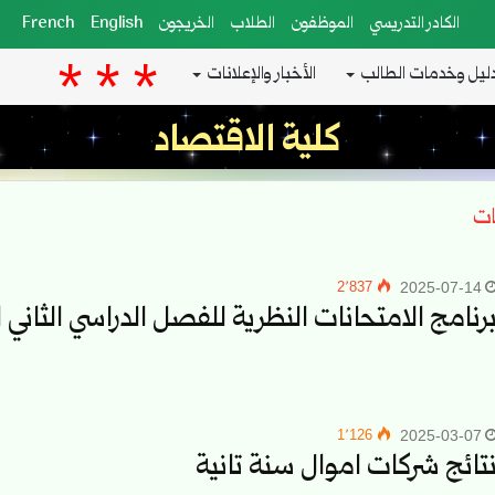
الكادر التدريسي
الموظفون
الطلاب
الخريجون
English
French
ليل وخدمات الطالب
الأخبار والإعلانات
كلية الاقتصاد
ات
2٬837
2025-07-14
رنامج الامتحانات النظرية للفصل الدراسي الثاني لعام 2024
1٬126
2025-03-07
تائج شركات اموال سنة تانية