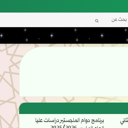
بحث
عن
اني
برنامج دوام الماجستير دراسات عليا