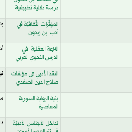
في مقدمة ابن خلدون
دراسة دلالية تطبيقية
المؤثّرات الثّقافيّة في
بش
أدب ابن زيدون
النزعة العقلية في
أد
الدرس النحوي العربي
النقد الأدبي في مؤلفات
نو
صلاح الدين الصفدي
بنية الرواية السورية
سح
المعاصرة
تداخل الأجناس الأدبيّة
نا