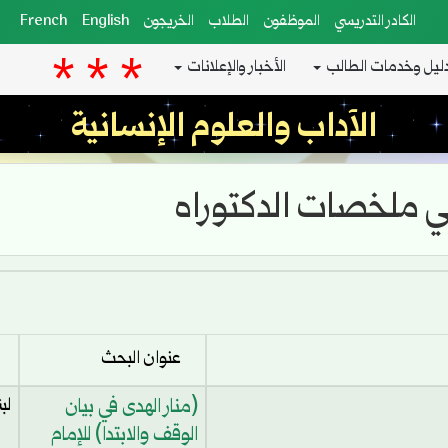
الكادر التدريسي
الموظفون
الطلاب
الخريجون
English
French
ليل وخدمات الطالب
الأخبار والإعلانات
الآداب والعلوم الإنسانية
ي ملخصات الدكتوراه
عنوان البحث
اس
(منار الهدى في بيان
لب
الوقف والابتدا) للإمام