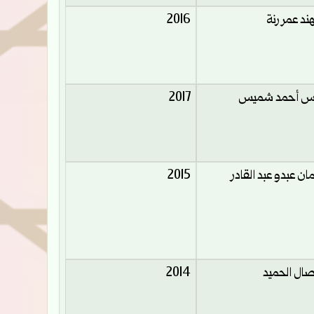
ند عمر رنة
2016
س أحمد شميس
2017
مان عبدو عبد القادر
2015
ال الحميد
2014