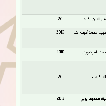
اء الدين القالش
2011
يجة محمد أديب ألف
2016
مد عامر دبوري
2010
لد زغريت
2011
ينة محمود ايوبي
2013