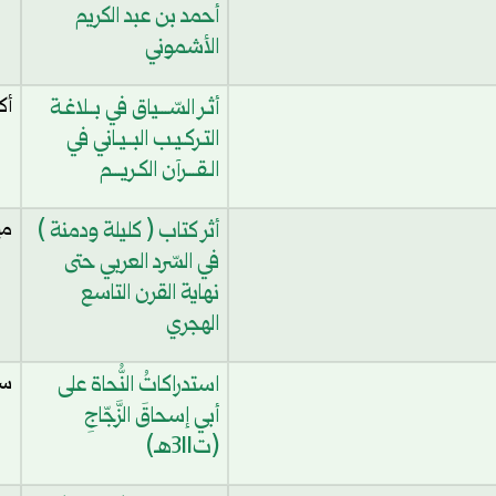
أحمد بن عبد الكريم
الأشموني
أثـر السّـــياق في بــلاغـة
أك
التـركـيـب البــيـاني في
الـقـــرآن الكـريـــم
أثر كتاب ( كليلة ودمنة )
مي
في السّرد العربي حتى
نهاية القرن التاسع
الهجري
استدراكاتُ النُّحاة على
سع
أبي إسحاقَ الزَّجّاجِ
(ت311هـ)