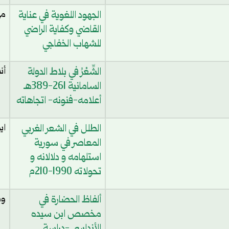
الجهود اللغوية في عناية
مه
القاضي وكفاية الراضي
للشهاب الخفاجي
الشِّعْرُ في بلاط الدولة
أن
السامانية 261-389هـ
أعلامه-فنونه- اتجاهاته
الطلل في الشعر الغربي
اي
المعاصر في سورية
استلهامه و دلالانه و
تحولاته 1990-210م
ألفاظ الحضارة في
وص
مخصص ابن سيده