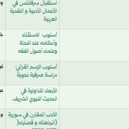
استقبال سرفانتس في
وف
الأعمال الأدبية و النقدية
العربية
أسلوب الاستثناء
خد
وأحكامه عند النحاة
وعلماء أصول الفقه
أسلوب الرّسم القرآنيّ
غي
دراسة صرفية نحوية
الأبعاد التداولية في
عب
الحديث النبوي الشريف
الأدب المقارن في سورية
وج
(اتجاهاته و قضاياه(