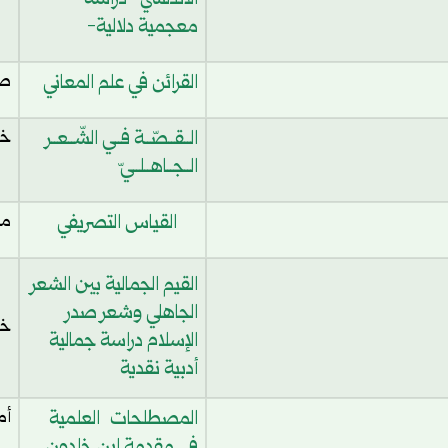
الأندلسي -دراسة
معجمية دلالية-
القرائن في علم المعاني
صي
الــقــصّــة فــي الشّــعــر
خد
الــجــاهــلــيّ
القياس التصريفي
مح
القيم الجمالية بين الشعر
الجاهلي وشعر صدر
خا
الإسلام دراسة جمالية
أدبية نقدية
المصطلحات العلمية
أم