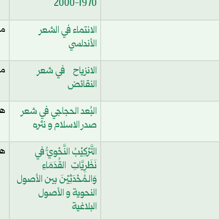
1970-2000
الانتماء في الشعر
مح
الأندلسي
الانزياح في شعر
مح
النقائض
البُعد الحجاجي في شعر
هن
صدر الاسلام و نثره
التَّرْكِيْبُ النَّحْويُّ في
هي
نَظَرِيَّاتِ القُدَمَاءِ
وَالـمُحْدَثِيْنَ بين الأصول
النحوية و الأصول
البلاغية