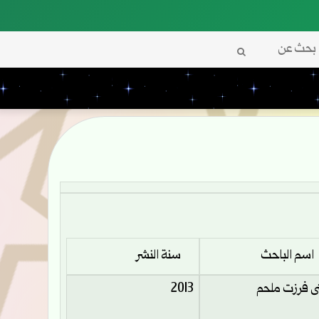
بحث
عن
م الباحث
سنة النشر
نى فرزت ملحم
2013