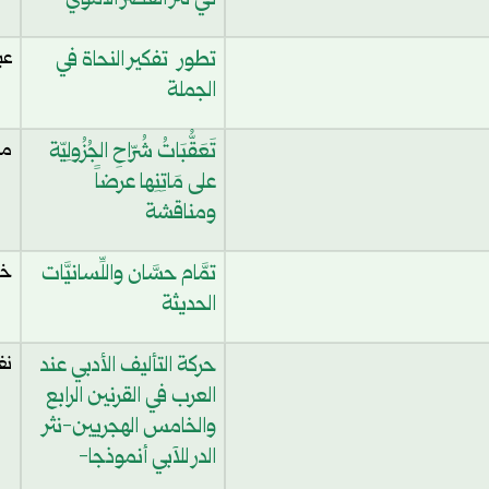
في نثر العصر الأمويّ
تطور تفكير النحاة في
عب
الجملة
تَعَقُّبَاتُ شُرّاحِ الجُزُولِيّة
مح
على مَاتِنِها عرضاً
ومناقشة
تمَّام حسَّان واللِّسانيَّات
خا
الحديثة
حركة التأليف الأدبي عند
نغ
العرب في القرنين الرابع
والخامس الهجريين-نثر
الدر للآبي أنموذجا-