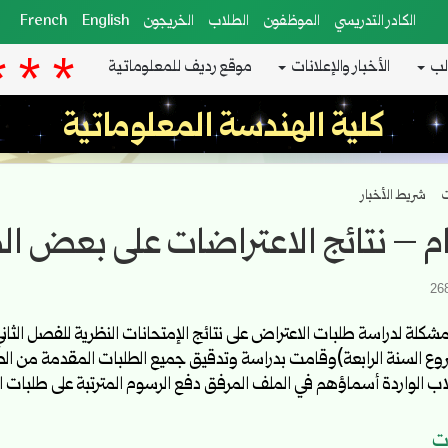
الكادر التدريسي
الموظفون
الطلاب
الخريجون
English
French
لب
الأخبار والإعلانات
موقع رديف للمعلوماتية
كلية الهندسة المعلوماتية
ت
شريط الأخبار
م – نتائج الاعتراضات على بعض ال
ب الواردة أسماؤهم في الملف المرفق دفع الرسوم المترتبة على طلبات ا
ت