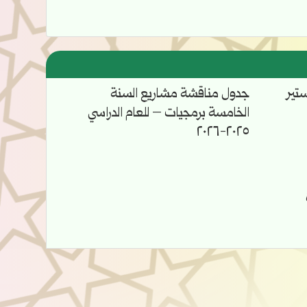
تير
جدول مناقشة مشاريع السنة
الخامسة برمجيات – للعام الدراسي
٢٠٢٥-٢٠٢٦