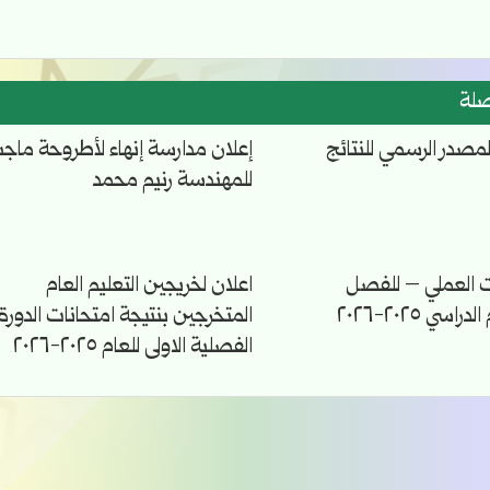
صلة
لمصدر الرسمي للنتائج
إعلان مدارسة إنهاء لأطروحة ماجس
للمهندسة رنيم محمد
ت العملي – للفصل
اعلان لخريجين التعليم العام
سي ٢٠٢٥-٢٠٢٦
المتخرجين بنتيجة امتحانات الدورة
الفصلية الاولى للعام ٢٠٢٥-٢٠٢٦