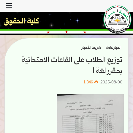
القا
كلية الحقوق
أخبار عامة
شريط الأخبار
توزيع الطلاب على القاعات الامتحانية
بمقرر لغة 1
2025-08-06
1٬346