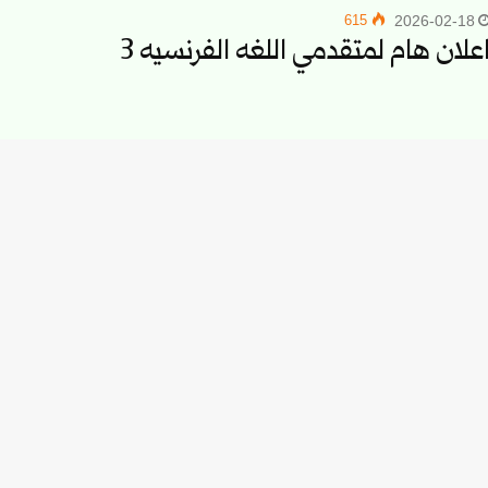
615
2026-02-18
علان هام لمتقدمي اللغه الفرنسيه 3
485
2026-02-18
علان للطالب سليمان شقوف بن علي
1٬432
2026-02-18
وزيع الطلاب على القاعات الامتحانية ليوم الخميس 2/2026
1٬472
2026-02-17