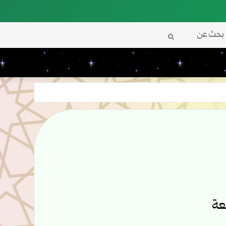
بحث
عن
عة