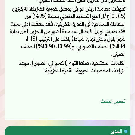
(العشرين من تشرين الثاني) عند الصنف الصيني.
تفوقت معاملة الرش الورقي بمعلق خميرة الخبز بكلا التركيزين
(7.5، 10 غ/ل) مع التسميد المعدني بنسبة (75%) من
المعادلة السمادية في القدرة التخزينية، فقد حققت أدنى نسبة
فقد طبيعي لوزن الأبصال بعد ستة أشهر من التخزين (من بداية
شهر أيلول وحتى نهاية شباط) بلغت على الترتيب (11.16،
11.14%) للصنف الكسواني، و(10.99 ، 10.90%) للصنف
الصيني.
الكلمات المفتاحية
:
صنفا الثوم (الكسواني، الصيني)، موعد
الزراعة، المخصبات الحيوية، القدرة التخزينية.
تحميل البحث
المدير