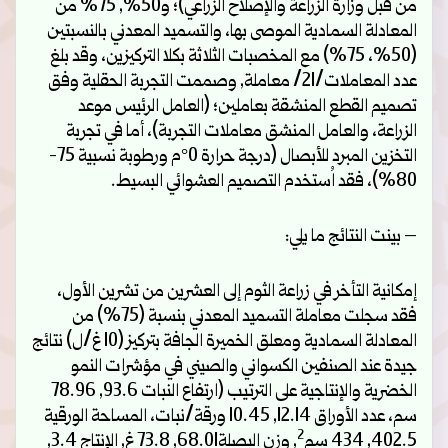
من قبل وزارة الزراعة والإصلاح الزراعي)؛ و50%, 75% من
المعادلة السمادية الموصى بها، والتسميد المعدني بالنسبتين
(50%، 75%) مع المخصبات الثلاثة بكلا التركيزين، وقد بلغ
عدد المعاملات/21/ معاملة, وصممت التجربة الحقلية وفق
تصميم القطع المنشقة بعاملين؛ (العامل الرئيس موعد
الزراعة، والعامل المنشق معاملات التجربة)، أما في تجربة
التخزين المبرد للأبصال (درجة حرارة 0°م ورطوبة نسبية 75-
80%)، فقد اُستخدم التصميم العشوائي البسيط.
– بينت النتائج ما يلي:
إمكانية التأخر في زراعة الثوم إلى العشرين من تشرين الأول،
فقد سجلت معاملة التسميد المعدني بنسبة (75%) من
المعادلة السمادية ومعلق الخميرة الجافة بتركيز (10 غ/ل) نتائج
جيدة عند الصنفين الكسواني والصيني في مؤشرات النمو
الخضرية والإنتاجية على الترتيب (ارتفاع النبات 93.6, 78.96
سم، عدد الأوراق 12.14, 10.45 ورقة/نبات، المساحة الورقية
2
402.5, 434 سم
, وزن البصلة68.01, 73.8 غ, الإنتاج 3.4,