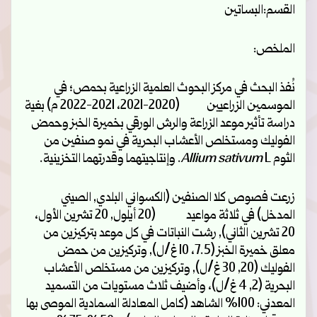
القسم:البساتين
الملخص:
نُفذ البحث في مركز البحوث العلمية الزراعية بحمص؛ في
الموسمين الزراعيين (2020-2021، 2021-2022 م) بغية
دراسة تأثير موعد الزراعة والرش الورقي بخميرة الخبز وحمض
الفوليك ومستخلص الأعشاب البحرية في نمو صنفين من
الثوم
L. وإنتاجيتهما وقدرتهما التخزينية.
Allium sativum
زرعت فصوص كلا الصنفين (الكسواني البلدي, الصيني
المدخل) في ثلاثة مواعيد (20 أيلول, 20 تشرين الأول،
20 تشرين الثاني), رشت النباتات في كل موعد بتركيزين من
معلق خميرة الخبز (7.5، 10 غ/ل), وتركيزين من حمض
الفوليك (20, 30 غ/ل), وتركيزين من مستخلص الأعشاب
البحرية (2, 4 غ/ل)، وأضيف ثلاث مستويات من التسميد
المعدني: 100% الشاهد (كامل المعادلة السمادية الموصى بها