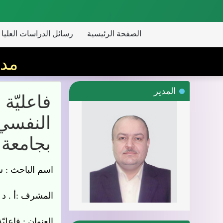
الصفحة الرئيسية
رسائل الدراسات العليا ماج
مدي
المدير
فاعليّة 
لدى عيّن
اسم الباحث :
سارة
المشرف :
أ . د ول
العنوان :
فاعليّة 