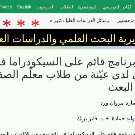
الكادر التدريسي
الموظفون
الطلاب
الخريجون
English
French
ستير
رسائل الدراسات العليا دكتوراه
رية البحث العلمي والدراسات العل
برنامج قائم على السيكودراما في ال
ة من طلاب معلّم الصفّ في كلية ال
 مروان ورد
يد حمادة + د. فايز يزبك
برنامج قائم على السيكودراما في التخفيف من الاغتراب النفسي لدى عيّنة م