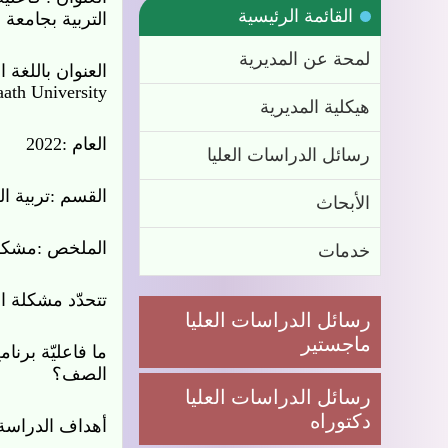
القائمة الرئيسية
العنوان باللغة الإن
ath University
لمحة عن المديرية
هيكلية المديرية
العام :2022
رسائل الدراسات العليا
القسم :تربية الط
الأبحاث
الملخص :
مشكلة ا
خدمات
تتحدّد مشكلة الدر
رسائل الدراسات العليا ماجستير
ما فاعليّة برنامج
رسائل الدراسات العليا دكتوراه
أهداف الدراسة:
تهدف الدراسة الحا