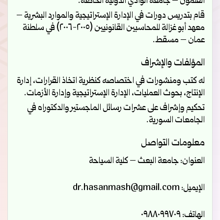
القلمون – جامعة الوادي الدولية الخاصة.
قام بتدريس دورات في الإدارة الإستراتيجية والموارد البشرية –
معهد أبو غزالة للمحاسبين القانونيين (٢٠٠٥-٢٠٠٦) في سلطنة
عمان – مسقط.
المؤلفات والإشراف
له كتب ومنشورات في اختصاصه كنظرية اتخاذ القرارات، إدارة
الإنتاج، بحوث العمليات، الإدارة الإستراتيجية وإدارة الأزمات.
تحكيم وإشراف على عشرات رسائل الماجستير والدكتوراه في
الجامعات السورية.
معلومات التواصل
العنوان:
جامعة البعث – كلية السياحة
الإيميل:
dr.hasanmash@gmail.com
الهاتف:
٠٩٨٨٠٩٩٧٠٩