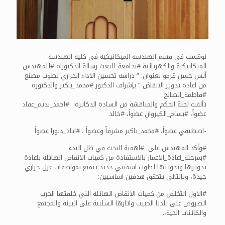
نوقشت في قسم الهندسة الميكانيكية في كلية الهندسة
الميكانيكية والكهربائية #بجامعة_البعث رسالة الدكتوراه #للمهندس
أنس حسن قرمو بعنوان: ” دراسة تحسين الاداء الحراري لطوب مصنع
من اعادة تدوير الانقاض ” بإشراف الدكتور #محمد_باكير والدكتورة
#فاطمة_الصالح.
تألفت لجنة الحكم والمناقشة من السادة الدكاترة: #احمد_نديم_عقاد
عضواً، #بسام_الكيروان عضواً، #خالد
-اصطيفي عضواً، #محمد_باكير مشرفاً وعضواً ، #اياد_دبورا عضواً
#وأكد المهندس على #اهمية البحث في ظل البدء
#بمرحلة_اعادة_الاعمار بالاستفادة من كميات الانقاض الهائلة باعادة
تدويرها وتحويلها لطوب اسمنتي جديد يتمتع بمواصفات عزل حراري
جيدة، وبالتالي يتحقق هدفين اساسيين:
#الاول التخلص من كميات الانقاض الهائلة التي خلفتها الحرب
الضروص على بلدنا الحبيب واثارها السلبية على البيئة والمجتمع
والكائنات الحية،.