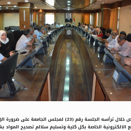
شدد الدكتور #عبد_الباسط_الخطيب رئيس جامعة حمص خلال ترأسه 
واقع الالكترونية الخاصة بكل كلية وتسليم سلالم تصحيح الموا