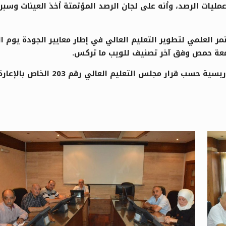
مليات الرصد، وأنه على لجان الرصد المؤتمتة أخذ العينات وسب
جامعة حمص وفق آخر تصنيف للويب ما تركس.
عليم العالي رقم 203 الخاص بالإعارة والإجازة الخاصة بلا راتب