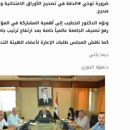
ضرورة توخي #الدقة في تصحيح الأوراق الامتحانية وع
صحيح.
رفع تصنيف الجامعة عالمياً خاصة بعد ارتفاع ترتيب 
كما ناقش المجلس طلبات الإعارة لأعضاء الهيئة التدريسية حسب قرار مجلس الت
ديما ياغي
ت.نقولا الخوري