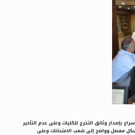
الجلسة رقم (23) لمجلس الجامعة على ضرورة الإسراع بإصدار وثائق التخرج للكليات وعلى عدم التأخير
د بشكل مفصل وواضح إلى شعب الامتحانات وعلى