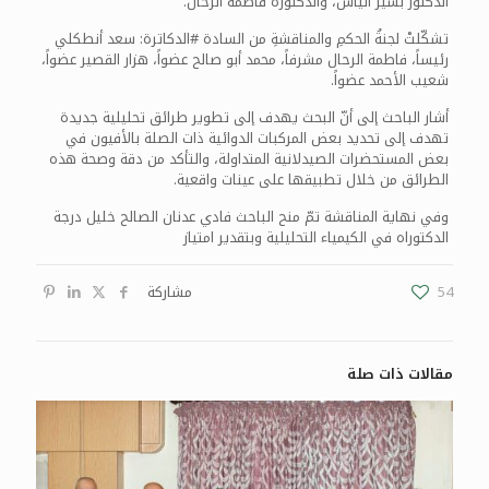
الدكتور بشير الياس، والدكتورة فاطمة الرحال.
تشكّلتْ لجنةُ الحكمِ والمناقشةِ من السادة #الدكاترة: سعد أنطكلي
رئيساً، فاطمة الرحال مشرفاً، محمد أبو صالح عضواً، هزار القصير عضواً،
شعيب الأحمد عضواً.
أشار الباحث إلى أنّ البحث يهدف إلى تطوير طرائق تحليلية جديدة
تهدف إلى تحديد بعض المركبات الدوائية ذات الصلة بالأفيون في
بعض المستحضرات الصيدلانية المتداولة، والتأكد من دقة وصحة هذه
الطرائق من خلال تطبيقها على عينات واقعية.
وفي نهاية المناقشة تمّ منح الباحث فادي عدنان الصالح خليل درجة
الدكتوراه في الكيمياء التحليلية وبتقدير امتياز
54
مشاركة
مقالات ذات صلة