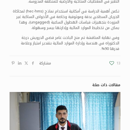
التغير في المعطيات المناخية والأرضية للمنطقة المدروسة.
تكمن أهمية الدراسة في أمكانية استخدام نماذج (hec-hms) لمحاكاة
الجريان السطحي بدقة وموثوقية وخاصة في الأحواض الساكبة غير
المزودة بتجهيزات قياسات الهطول الساعية (ungagged)، وهذا
يمكن من تخطيط الموارد المائية وإدارتها بيسر وسهولة.
وفي نهاية المناقشة تم منح الباحث عامر قصي الدرويش درجة
الدكتوراه في هندسة وإدارة الموارد المائية بتقدير امتياز وعلامة
قدرها 90%.
13
مشاركة
مقالات ذات صلة