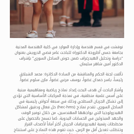
نوقشت في قسم هندسة وإدارة الموارد في كلية الهندسة المدنية
بجامعة حمص أطروحة الدكتوراه للباحث عامر قصي الدرويش بعنوان
“دراسة وتحليل الهيدرغراف ضمن حوض الساحل السوري” بإشراف
الدكتور أمين شاهر سليمان.
تألفت لجنة الحكم والمناقشة من السادة الدكاترة: محمد الشبلاق
رئيساً، ياسر حمدان عضواً، يوسف مرعي عضواً، مازن سلوم عضواً.
وأشار الباحث أن هدف البحث إعداد نماذج رياضية ومفاهيمية مبنية
على أسس علمية منطقية، في نمذجة المركبات الأساسية التي تؤدي
إلى تشكل الجريان السطحي وذلك في سبعة أحواض رئيسية في
الساحل السوري. تقدم نماذج (hec-hms) حل فعال ودقيق لمشاكل
الهيدرولوجيا التي يواجهها المهندسين، من خلال توفير الوقت
والجهد المبذولين في الحسابات اليدوية، كما تسمح بالحصول على
مخططات رقمية لهيدروغرافات الجريان أكثر أماناً لأصحاب القرار
وتتطلب تعديل أقل مع الزمن، حيث تقوم هذه النماذج على استنتاج