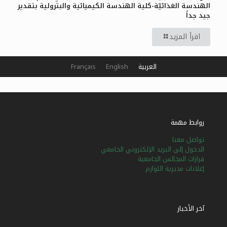
الهندسة الغذائيّة-كلية الهندسة الكيميائية والبترولية بتقدير
جيد جداً
اقرأ المزيد
العربية
English
Français
روابط مهمة
تواصل معنا
الدخول إلى البريد الإلكتروني الجامعي
قرارات المجالس الجامعية
إعلانات مديرية اللوازم
آخر الأخبار