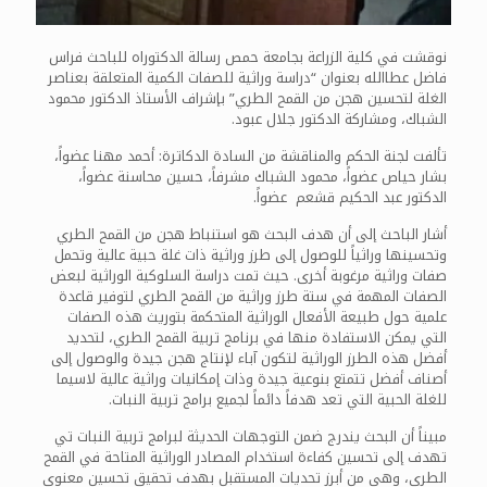
نوقشت في كلية الزراعة بجامعة حمص رسالة الدكتوراه للباحث فراس
فاضل عطاالله بعنوان “دراسة وراثية للصفات الكمية المتعلقة بعناصر
الغلة لتحسين هجن من القمح الطري” بإشراف الأستاذ الدكتور محمود
الشباك، ومشاركة الدكتور جلال عبود.
تألفت لجنة الحكم والمناقشة من السادة الدكاترة: أحمد مهنا عضواً،
بشار حياص عضواً، محمود الشباك مشرفاً، حسين محاسنة عضواً،
الدكتور عبد الحكيم قشعم عضواً.
أشار الباحث إلى أن هدف البحث هو استنباط هجن من القمح الطري
وتحسينها وراثياً للوصول إلى طرز وراثية ذات غلة حبية عالية وتحمل
صفات وراثية مرغوبة أخرى. حيث تمت دراسة السلوكية الوراثية لبعض
الصفات المهمة في ستة طرز وراثية من القمح الطري لتوفير قاعدة
علمية حول طبيعة الأفعال الوراثية المتحكمة بتوريث هذه الصفات
التي يمكن الاستفادة منها في برنامج تربية القمح الطري، لتحديد
أفضل هذه الطرز الوراثية لتكون آباء لإنتاج هجن جيدة والوصول إلى
أصناف أفضل تتمتع بنوعية جيدة وذات إمكانيات وراثية عالية لاسيما
للغلة الحبية التي تعد هدفاً دائماً لجميع برامج تربية النبات.
مبيناً أن البحث يندرج ضمن التوجهات الحديثة لبرامج تربية النبات تي
تهدف إلى تحسين كفاءة استخدام المصادر الوراثية المتاحة في القمح
الطري، وهي من أبرز تحديات المستقبل بهدف تحقيق تحسين معنوي