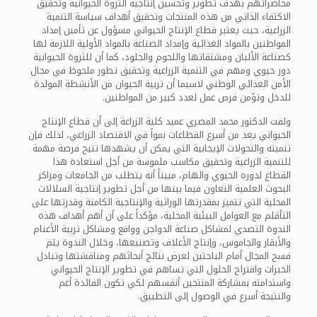
محاضراتهم بهدف تطوير وتحسين إنتاجية الثروة الحيوانية وتحقيق
الاكتفاء الذاتي من هذه المنتجات وتحقيق أهداف سياسة التنمية
الزراعية، حيث يعتبر قطاع الإنتاج الحيواني مسؤول عن تأمين إمداد
المواطنين بالمواد الغذائية وإمداد الصناعة بالمواد الأولية اللازمة لها
كصناعة الألبان ومشتقاتها واللحوم والجلود، كما أن للثروة الحيوانية
دور حيوي ومهم في التنمية الزراعية وتحقيق تطور ملحوظ في مجال
الأمن الغذائي الوطني لاسيما أن تربية الحيوان من الأنشطة المولدة
للدخل وتؤمن فرص عمل لعدد كبير من المواطنين.
ولفت الدكتور محمد المصري عميد كلية الزراعة إلى أن قطاع الإنتاج
الحيواني يعد من أسرع القطاعات نمواً في الاقتصاد الزراعي، لذلك فإن
تنميته والتحولات الإيجابية التي يمكن أن يشهدها تتيح فرصة مهمة
للتنمية الزراعية وتحقيق مكاسب ملموسة من أجل استعادة هذا
القطاع لدوره الحيوي والهام، مبيناً أنه يتطلب من الجامعات ومراكز
البحوث العلمية التعاون فيما بينها من أجل تطوير إنتاجية السلالات
المحلية التي تتميز بمقدرتها الوراثية والإنتاجية الكامنة وقدرتها على
التأقلم مع العوامل البيئية المحلية، مؤكداً على أن أهم أهداف هذه
الندوة التصدي لمشاكل صناعة الدواجن وواقع ومشاكل تربية الأغنام
والأبقار والجاموس، وإنتاج الأعلاف وتصنيعها، وخلال الندوة يتم
فسح المجال أمام الباحثين لعرض نتائج أبحاثهم ومناقشتها وتبادل
الخبرات واقتراح الحلول التي تساهم في تطوير الإنتاج الحيواني
واستدامته بمشاركة المنتجين أنفسهم لكي تكون الفائدة أعم
والنتيجة أسرع في الوصول إلى التطبيق.