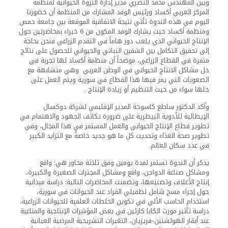
وبين المهندس محمد النصري مدير إدارة الثروة الحيوانية لمنظمة
المركز العربي أكساد ورئيس الوفد المشارك من المنظمة أن حضورنا
اليوم في هذه الندوة تأتي نتيجة الاتفاقية الموقعة بين جامعة حمص
ومنظمة أكساد حيث يشارك الوفد المكون من 6 خبراء بمحاضرتين حول
الإنتاج الحيواني الذي يلعب دور هاماً في التقدم الزراعي فنحن بحاجة
إلى تحقيق التكامل بين الشقين النباتي والحيواني للحصول على نتائج
مثمرة في القطاع الزراعي، موضحاً أن منظمة أكساد لها تجربة في
حل مشاكل الانتاج الحيواني في الوطن العربي وهي متشابهة مع
الصعوبات التي يمر فيها هذا القطاع في سورية ويتم العمل على
حلها سواء من حيث التنظيم أو زيادة الإنتاج .
وأكد الدكتور ساطع كاسوحة المدير الإقليمي لشركة دوكسال
الإيطالية للأدوية البيطرية على ضرورة تكاثف الجهود والاهتمام في
تطوير قطاع الإنتاج الحيواني والعمل المستمر في هذا المجال، وفي
تطوير صحة الغذاء وتحديث كل ما هو جديد خاصةً مع التزايد الكبير
في عدد سكان العالم.
يذكر أن الندوة تستمر لمدة يومين وفق ثلاثة محاور هي: واقع
ومشاكل صناعة الدواجن، واقع ومشاكل المجترات الصغيرة والكبيرة،
إنتاج الأعلاف وتصنيعها، وتضمنت المحاضرات التالية: دراسة ميدانية
حول إجراء مسح شامل لطفيلي القراد عند الحيوانات في سورية،
استخدام الحاسب الألي في تكوين الخلطات العلفية للحيوانات الزراعية،
دراسة تأثير مورث الكابا كازئين في بعض المؤشرات الإنتاجية والمناعية
عند أبقار الهولشتين-فريزيان، التغيرات التشريحية المرضية العيانية