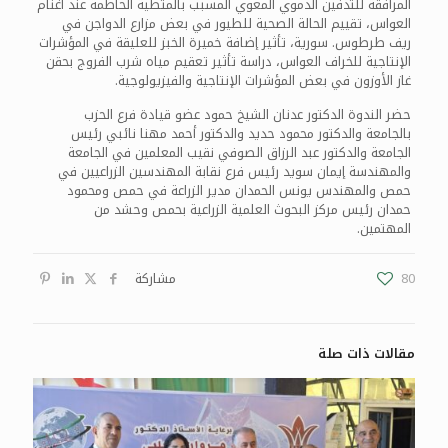
المرافقة للتذفين الدموي المعوي المسبب بالمثطية الحاطمة عند أغنام
العواس، تقييم الحالة الصحية للطيور في بعض مزارع الدواجن في
ريف طرطوس. سورية، تأثير إضافة خميرة الخبز للعليقة في المؤشرات
الإنتاجية للخراف العواس، دراسة تأثير تعقيم مياه شرب الفروج بحقن
غاز الأوزون في بعض المؤشرات الإنتاجية والفيزيولوجية.
حضر الندوة الدكتور عدنان الشيخ حمود عضو قيادة فرع الحزب
بالجامعة والدكتور محمود حديد والدكتور أحمد مهنا نائبي رئيس
الجامعة والدكتور عبد الرزاق الصوفي نقيب المعلمين في الجامعة
والمهندسة إيمان سويد رئيس فرع نقابة المهندسين الزراعيين في
حمص والمهندس يونس الحمدان مدير الزراعة في حمص ومحمود
حمدان رئيس مركز البحوث العلمية الزراعية بحمص وحشد من
المهتمين.
80
مشاركة
مقالات ذات صلة