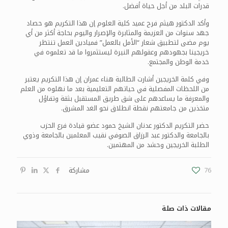
قدرات البلد من أجل حياة أفضل.
وأكد الدكتور هيثم فرح عميد كلية العلوم إن هذا التكريم هو حصاد
جهد سنوات من العزيمة والمثابرة والإصرار واليوم بحاجة أكثر من أي
يوم مضى لتطبيق شعار “الأمل بالعمل” فميادين العمل تنتظر
خريجينا بجهودهم وعقولهم النيرة ليستثمروا ما قد تعلموه في
خدمة الوطن والمجتمع.
وفي كلمة الخريجين أشارت الطالبة هناء عمران إن هذا التكريم يعتبر
من اللحظات المفصلية في حياتهم التعليمية بعد ما نهلوه من العلم
والمعرفة ما يساعدهم على شق طريق المستقبل بثقة وتفاؤل
متخذين من جامعتهم نقطة انطلاق نحو الغد المشرق.
حضر التكريم الدكتور عدنان الشيخ حمود عضو قيادة فرع الحزب
بالجامعة والدكتور عبد الرزاق الصوفي نقيب المعلمين بالجامعة وذوي
الطلبة الخريجين وحشد من المهتمين.
76
مشاركة
مقالات ذات صلة