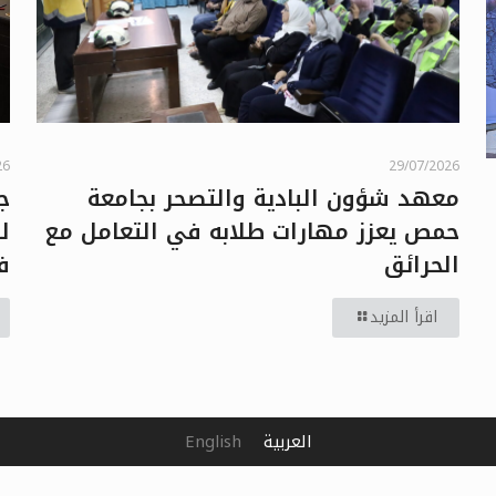
29/07/2026
26
معهد شؤون البادية والتصحر بجامعة
ج
حمص يعزز مهارات طلابه في التعامل مع
ل
الحرائق
ف
اقرأ المزيد
العربية
English