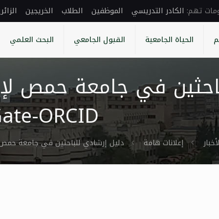
الكادر التدريسي
الموظفين
الطلاب
الخريجين
الزائر
م
الحياة الجامعية
القبول الجامعي
البحث العلمي
Gate-ORCID)
أخبار
إعلانات هامة
دليل إرشادي للباحثين في جامعة حمص لإنشاء حسابات ( Gate-ORCID