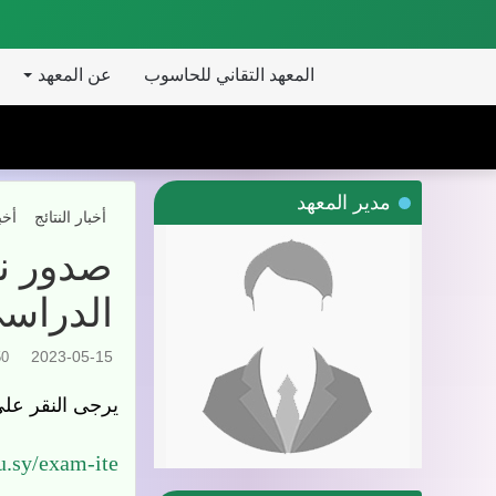
المعهد التقاني للحاسوب
عن المعهد
مدير المعهد
أخبار النتائج
أخب
صدور نتا
الدراسي 2022-
2023-05-15
250
يرجى النقر على
u.sy/exam-ite/