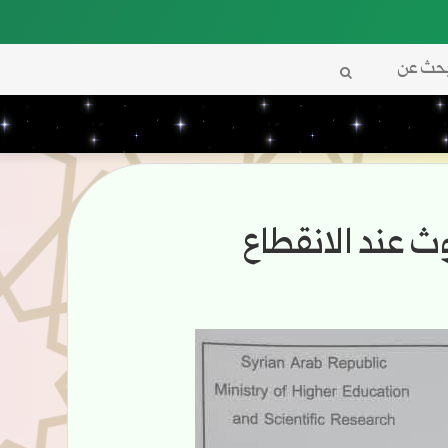
بحث
عن
ث عند الانقطاع