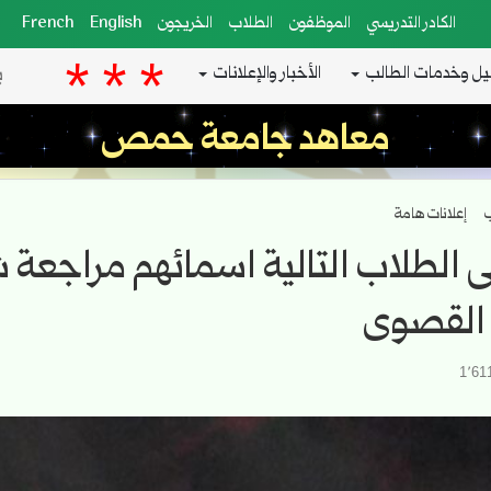
الكادر التدريسي
الموظفون
الطلاب
الخريجون
English
French
يل وخدمات الطالب
الأخبار والإعلانات
معاهد جامعة حمص
ب
إعلانات هامة
ى الطلاب التالية اسمائهم مراجع
 القصوى