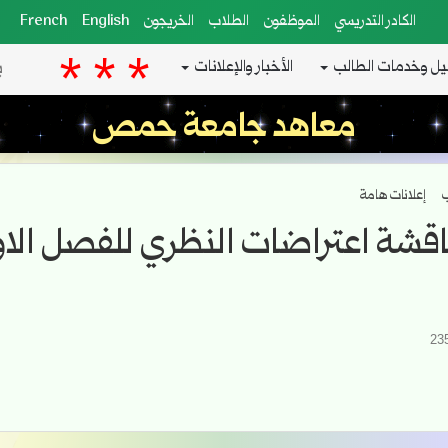
الكادر التدريسي
الموظفون
الطلاب
الخريجون
English
French
يل وخدمات الطالب
الأخبار والإعلانات
معاهد جامعة حمص
ب
إعلانات هامة