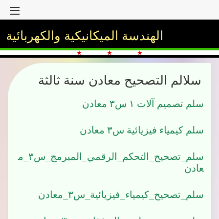
الق
الهندسة الميكانيكية والكهربائية
سلالم التصحيح معادن سنة ثالثة
سلم تصميم آلات ١ س٣ معادن
سلم كيمياء فيزيائية س٣ معادن
سلم_تصحيح_التحكم_الرقمي_المبرمج_س٣_م
عادن
سلم_تصحيح_كيمياء_فيزيائية_س٣_معادن