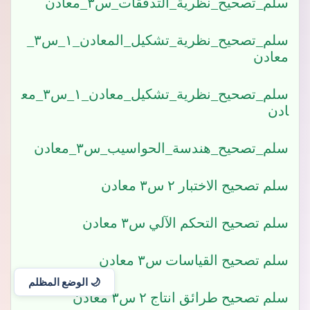
سلم_تصحيح_نظرية_التدفقات_س٣_معادن
سلم_تصحيح_نظرية_تشكيل_المعادن_١_س٣_
معادن
سلم_تصحيح_نظرية_تشكيل_معادن_١_س٣_مع
ادن
سلم_تصحيح_هندسة_الحواسيب_س٣_معادن
سلم تصحيح الاختبار ٢ س٣ معادن
سلم تصحيح التحكم الآلي س٣ معادن
سلم تصحيح القياسات س٣ معادن
🌙 الوضع المظلم
سلم تصحيح طرائق انتاج ٢ س٣ معادن