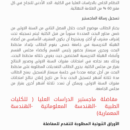
النظام الخاص بالدراسات العليا في الكلية. الحد الأدنى للنجاح في كل
مقرر 60 % من العلامة النهائية.
تسجيل رسالة الماجستير
يختار الطالب موضوع البحث خلال الفصل الثاني من السنة الاولى من
ضمن محاور البحث المحددة سنوياً من قبل الكلية ليتم تسجيله تحت
إشراف مشرف أو أكثر، ويشترط أن يكون المشرف الأساسي من أعضاء
الهيئة التدريسية في جامعة حمص. يقوم الطالب بإعداد مخطط
البحث ويجرى سيمنار بحضور رئيس القسم وأعضاء مجلس القسم
وأعضاء الهيئة التدريسية المختصين حيث يعرض خلاله مخطط البحث،
وذلك بعد نجاحه في امتحانات مقررات السنة الاولى وصدور النتائج
بقرار من مجلس الكلية. يجري الطالب التعديلات المطلوبة على مخطط
البحث من أجل عرضه مجددا في جلسة سيمنار التسجيل. يمنح الطالب
مدة ثلاثة أشهر لتسجيل البحث بدءاً من تاريخ إعلان نتائج امتحانات
مقررات السنة الاولى، ويمكن أن تمدد ثلاثة أشهر أخرى بقرار من
مجلس الجامعة.
مفاضلة ماجستير الدراسات العليا ( للكليات
الطبية -الهندسة المعلوماتية -الهندسة
المعمارية)
الأوراق الثبوتية المطلوبة للتقدم للمفاضلة