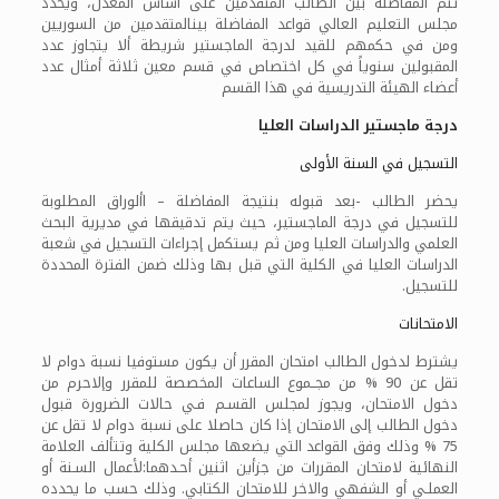
تتم المفاضلة بين الطالب المتقدمين على أساس المعدل، ويحدد
مجلس التعليم العالي قواعد المفاضلة بينالمتقدمين من السوريين
ومن في حكمهم للقيد لدرجة الماجستير شريطة ألا يتجاوز عدد
المقبولين سنوياً في كل اختصاص في قسم معين ثلاثة أمثال عدد
أعضاء الهيئة التدريسية في هذا القسم
درجة ماجستير الدراسات العليا
التسجيل في السنة الأولى
يحضر الطالب -بعد قبوله بنتيجة المفاضلة – األوراق المطلوبة
للتسجيل في درجة الماجستير، حيث يتم تدقيقها في مديرية البحث
العلمي والدراسات العليا ومن ثم يستكمل إجراءات التسجيل في شعبة
الدراسات العليا في الكلية التي قبل بها وذلك ضمن الفترة المحددة
للتسجيل.
الامتحانات
يشترط لدخول الطالب امتحان المقرر أن يكون مستوفيا نسبة دوام لا
تقل عن 90 % من مجــموع الساعات المخصصة للمقرر وإلاحرم من
دخول الامتحان، ويجوز لمجلس القسـم فـي حالات الضرورة قبول
دخول الطالب إلى الامتحان إذا كان حاصلا على نسبة دوام لا تقل عن
75 % وذلك وفق القواعد التي يضعها مجلس الكلية وتتألف العلامة
النهائية لامتحان المقررات من جزأين اثنين أحـدهما:لأعمال السـنة أو
العملـي أو الشفهي والاخر للامتحان الكتابي. وذلك حسب ما يحدده