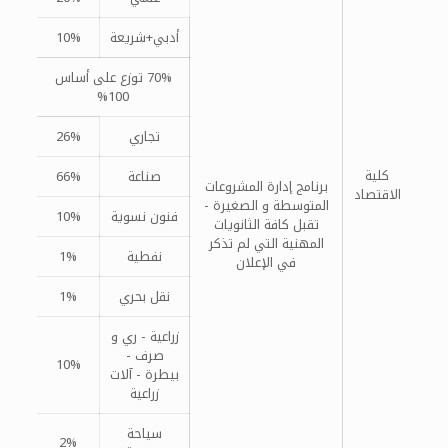
أدبي+شريعة
10%
70% توزع على أساس
100%
تجاري
26%
كلية
صناعة
66%
برنامج إدارة المشروعات
الاقتصاد
المتوسطة و الصغيرة -
فنون نسوية
10%
تقبل كافة الثانويات
المهنية التي لم تذكر
نفطية
1%
في الإعلان
نقل بحري
1%
زراعية - ري و
صرف -
10%
بيطرة - آلات
زراعية
سياحة
2%