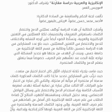
الإنكليزية والعربية-دراسة مقارنة”
بإشراف الدكتور:
#موريس_العمر.
تألفت لجنة الحكم والمناقشة من السادة الدكاترة:
#أحمد_محمد_حسن_عضواً، #رياض_طيفور_عضواً.
وأشارت الطالبة أن هذه الدراسة تُوصّف عمليّتي الدمج واختصار
الكلمات باستعراض التعريفات والتصنيفات لكلا العمليّتين في اللغتين
الإنكليزية والعربية، وتسلّط الضوء أيضاً على أوجه التشابه والاختلاف
للدمج والاختصار في اللغتين المعنيّتين، حيث بلغ عدد المشاركين في
هذه الدراسة خمسين طالباً وطالبة من قسم اللغة الإنكليزية من
جامعة حمص، وبينت أن الهدف من بحثها هو تحديد المشكلة التي
تواجه عيّنة البحث عند تعلّمهم علم الصرف، خصوصاً فيما يتعلق
بتعلم الدمج والكلمات المختصرة.
حيث قامت بإجراء ثلاثة اختبارات الأوّل كان اختبار اختيار من متعدد،
حيث ترتّب على المشاركين تحديد ما إذا كانت الكلمات المذكورة كلمات
مدمجة أم مختصرة أم مركّبة أم مختزلة، والثاني كان عبارة عن اختبار
ملئ الفراغات، أمّا الثالث فكان عبارة عن ثمانية أسئلة تهدف لمعرفة
الأسباب الكامنة وراء استخدام الدمج والاختصار على وسائل التواصل
الاجتماعي، وبعد تحليل البيانات ومناقشتها أظهرت النتائج أنّ كفاءة
الطلاب في علم صرف اللغة الإنكليزية كان أفضل من كفاءتهم في
علم صرف اللغة العربية، وإلى وجود الكلمات المدمجة والمختصرة في
اللغة الإنكليزية أكثر من اللغة العربية كونها أكثر إنتاجية وإبداعية، وأنّ