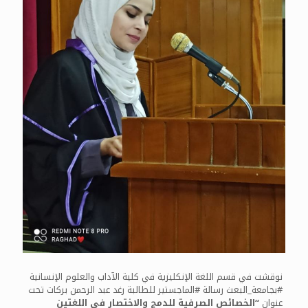
نوقشت في قسم اللغة الإنكليزية في كلية الآداب والعلوم الإنسانية
#بجامعة_البعث رسالة #الماجستير للطالبة رغد عبد الرحمن بركات تحت
عنوان
“الخصائص الصرفية للدمج والاختصار في اللغتين