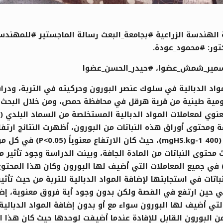
هندسة الزراعية #بجامعة_البعث رسالة الماجستير #للمهندس ع
تور: #محمود_عودة.
 #سمير_شمش_عضوا، #حيدر_الحسن_عضوا
اد الدبالية في سلوك عنصر البورون وحركيته في التربة، ودراسة 
ة لومية طينية من قرية هرقل في محافظة حمص، ومن خلال البحث 
فة ومحتوى أوراق هذه النباتات من البورون، أظهرت النتائج ارتفا
المواد الدبالية، ولوحظ أكبر 
ضاف للتربة تأثيراً معنوياً (P<0.05) من حيث محتوى النباتات من المادة الجافة، وبينت
ذا العنصر، حيث ارتفع هذا المحتوى معنوياً (P<0.05) في جميع المعاملات التي أضيف لها 
نباتات في استجابتها لإضافة المواد الدبالية للتربة من حيث تأ
حين ارتفع في الفصة ولكن بدون وجود أية فروق معنوية، إضافة
) في جميع المعاملات التي أضيف لها البورون سواء مع أو بدون إضافة المواد 
ة من البورون القابل للإفادة عندما أضيفت لوحدها حيث كان هذا