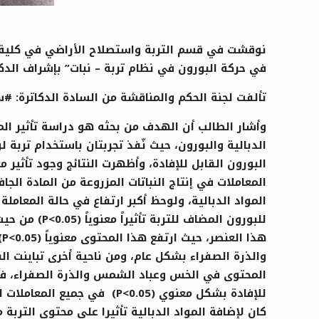
نوقشت في قسم التربة واستصلاح الأراضي في كلية ال
في حركة البورون في نظام تربة – نبات” بإشراف الدك
تألفت لجنة الحكم والمناقشة من السادة الدكاترة:
وأشار الطالب أن الهدف من بحثه هو دراسة تأثير المو
الدبالية والبورون، حيث نّفذ تجربتان باستخدام ترب
المعاملات في إنتاج النباتات المزروعة من المادة الجا
للبورون الم
ه
والذرة الصفراء بشكل عام، ومن ناحية أخرى تباينت ال
المحتوى في الخس وعباد الشمس والذرة الصفراء، في 
للإفادة بشكل معنوي (P<0.05
كان لإضافة المواد الدبالية تأثيرا على محتوى الترب