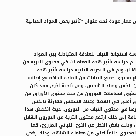
مار عودة تحت عنوان “تأثير بعض المواد الدبالية
استجابة النبات للعلاقة المتبادلة بين المواد
تم دراسة تأثير هذه المعاملات في محتوى التربة من
البورون القابل للإفادة، وأظهرت النتائج وجود تأثير معنوي لمعاملات المواد الدبالية المستخلصة من السماد البلدي (HM)، وتم في التجربة الثانية دراسة تأثير هذه
ع محتوى جميع النباتات من المادة الجافة مع إضافة
ارتفاع في حالة المعاملة (400 mgHS.kg-1)، حيث كان الارتفاع معنوياً (P<0.05) في كل من الخس وعباد الشمس، ومن ناحية أخرى فقد كان
 الدراسة وجود تأثير معنوي لمعاملات البورون من حيث محتوى الأوراق من
البورون وكان هذا المحتوى أعلى في الفصة وعباد الشمس مقارنة بالخس
ثيرها في محتوي النبات من البورون، حيث انخفض هذا
 إلى ذلك ارتفع محتوى التربة من البورون القابل
الدبالية، وذلك بغض النظر عن النوع النباتي المزروع، كما
 المحتوى دائماً أعلى من معاملة الشاهد، وذلك بغض