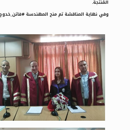
المُنتجة.
وفي نهاية المناقشة تم منح المهندسة #فاتن_خدوج درج