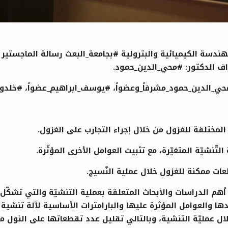
سة الكيميائية والبترولية #بجامعة_البعث رسالة الماجستير 
راف الدكتور: #محي_الدين_حمود.
#محي_الدين_حمود_مشرفاً_وعضواً، #يوسف_ابراهيم_عضواً، #خلد
 المختلفة للغزول من خلال إجراء التجارب على الغزول.
تّنشيّة المتغيّرة، مع تثبيت العوامل الأخرى المؤثّرة.
طعات ممكنة للغزول خلال عملية النّسيج.
م الدراسات والأبحاث المتعلقة بعملية التنشيّة والتي تشكّ
ادها والعوامل المؤثرة عليها والبارامترات الأساسية لآلة تنشي
 عمليّة التنشية، وبالتالي تقليل عدد تقطعاتها على النول مما