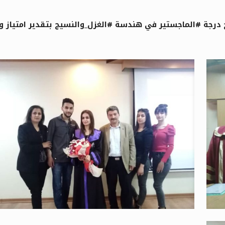
ة #الماجستير في هندسة #الغزل_والنسيج بتقدير امتياز وعلامة #