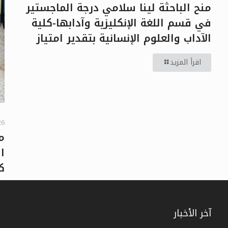
منح الباحثة لينا سلامي درجة الماجستير
في قسم اللغة الإنكليزية وآدابها-كلية
الآداب والعلوم الإنسانية بتقدير امتياز
اقرأ المزيد
26
م
ا
ك
آخر الأخبار