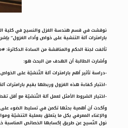
نوقشت في قسم هندسة الغزل والنسيج في كلية الهند
بارامترات آلة التنشية على خواص وأداء الغزول” بإش
تألفت لجنة الحكم والمناقشة من السادة الدكاترة: 
وأشارت الطالبة أن الهدف من البحث هو:
-دراسة تأثير أهم بارامترات آلة التّنشيّة على الخواص
-اختبار كفاءة هذه الغزول وربطها بقيم بارامترات آلة ال
-اختيار الشروط الأمثل لعمل آلة التّنشيّة مع أقل تق
وأكدت أن أهمية بحثها تكمن في تسليط الضوء على أه
والإغناء المعرفي بكل ما يتعلق بعملية التنشيّة ومو
نول النّسيج عن طريق إكسابها الخصائص المناسبة خلال