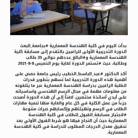
بدأت اليوم في كلية الهندسة المعمارية #بجامعة_البعث
الدورة التدريبية الأولى للراغبين بالتقدم إلى مسابقة كلية
الهندسة المعمارية و#البالغ_عددهم حوالي 35 طالب
وطالبة، حيث #تستمر الدورة لغاية يوم الخميس 8-8-2021
أكد الدكتور #عبد_الباسط_الخطيب رئيس جامعة حمص على
أهمية هذه الدورة التدريبية لما تسهم بتطوير قدرات
‏الطلبة الراغبين بدراسة الهندسة المعمارية عبر ما يتلقونه
من معلومات مهمة في مجال الرسم ‏الهندسي واساسياته
على أيدي أساتذة مختصين، لافتاً إلى أن هذه الدورة أصبحت
جزءاً من عمل الكلية في كل عام والغاية منها تنمية مهارات
‏الطلاب في الرسم وتهيئتهم وإكسابهم خبرات متنوعة
#لاجتياز_مسابقة_القبول_للطلاب في كلية الهندسة
المعمارية حيث أن النجاح فيها هو شرط القبول الأولي بعد
تحقيق معدل الدرجات المطلوب للدراسة في كلية الهندسة
المعمارية.