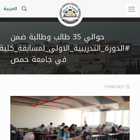
العربية
حوالي 35 طالب وطالبة ضمن
#الدورة_التدريبية_الاولى_لمسابقة_كلية_
في جامعة حمص
19/08/2021