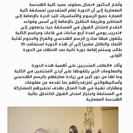
وأشار الدكتور #نضال_صطوف عميد كلية الهندسة
المعمارية إلى أن الدورة تعلم المتقدمين لمسابقة كلية
العمارة جميع الرسوم والأساسيات لليد الحرة بالإضافة إلى
المناظير وطريقة التظليل بالإضافة إلى أسس وقواعد
التقدم ‏لامتحان القبول في المسابقة حيث يخضعون إلى
#تدريب_يومي لمدة أربع ساعات في قاعات ومراسم الكلية
يتلقون ‏فيها مبادئ الرسم الهندسي والفراغ والحجوم ثلاثية
الأبعاد والظلال مشيراً إلى أن هذه الدورة استضافت 35
طالب وستتم إقامة دورة ثانية بعد الانتهاء من الدورة
الأولى.
وأكد #الطلاب_المتدربين على أهمية هذه الدورة
والمعلومات التي يتلقونها على أيدي المختصين في الكلية
وما لها من دور كبير في زيادة معارفهم بالرسم الهندسي
وأساليبهوالتي تعززقدراتهم بما تقدمه من معلومات
ومهارات تقنية في هذا المجال بهدف تحضيرهم للمشاركة
في المسابقة واجتياز امتحان القبول للالتحاق بكلية
الهندسة المعمارية
.