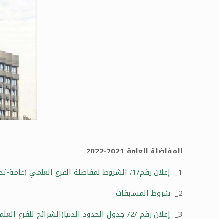
المفاضلة العامة 2021-2022
1_
إعلان رقم/1/ الشروط لمفاضلة الفرع العلمي (عامة-تحضيري– محافظات شرقية- ذوي شهداء- أبناء أعضاء الهيئة التدريسية- معاقين جسمياً)
2_
شروط المسابقات
3_
إعلان رقم /2/ جدول الحدود الدنيا(الشرائح للفرع العلمي)