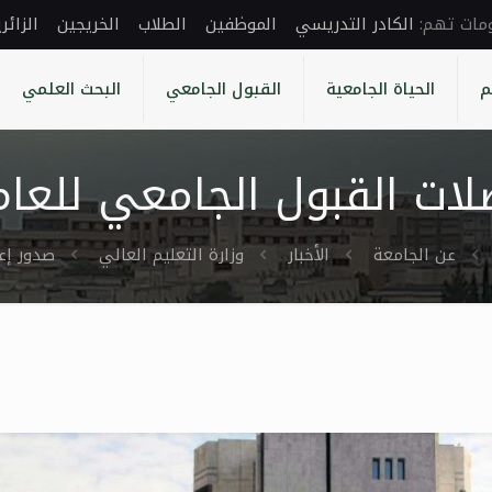
الكادر التدريسي
الموظفين
الطلاب
الخريجين
الزائر
م
الحياة الجامعية
القبول الجامعي
البحث العلمي
 القبول الجامعي للعام الدراس
عن الجامعة
الأخبار
وزارة التعليم العالي
صدور إعلا