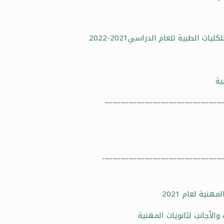
——————————————
———————————————