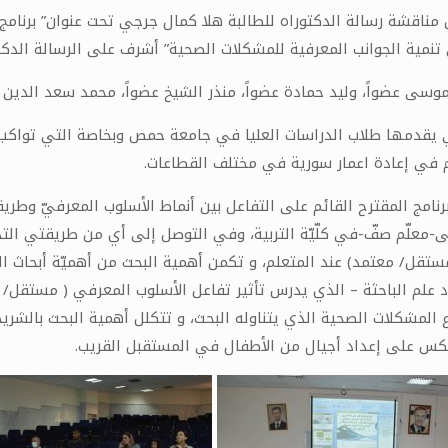
اقشة رسالة الدكتوراه للطالبة هلا كمال جرجي تحت عنوان” برنامج 
 تنمية الجوانب المعرفية للمشكلات الصحية” أشرف على الرسالة الدك
وسى عضواً، وليد حمادة عضواً، منذر الشيخ عضواً، محمد سعد الدين بي
تي يقدمها طلاب الدراسات العليا في جامعة حمص وبخاصة التي تواكب 
 في إعادة اعمار سورية في مختلف القطاعات.
امج المقترح القائم على التفاعل بين أنماط الأسلوب المعرفيّ وطريقتيّ
ولى-معلّم صفّ-في كلّيّة التربية، وفي التوصل إلى أي من طريقتي التدر
ستقل/ معتمد) عند المتعلم، و تكمن أهمية البحث من أهميّة أبحاث الت
علم الباحثة – الذي يدرس تأثير تفاعل الأسلوب المعرفي ( مستقل/ 
 المشكلات الصحية الذي يتناوله البحث، و تتكلل أهمية البحث بالشر
عكس على إعداد أجيال من الأطفال في المستقبل القريب.