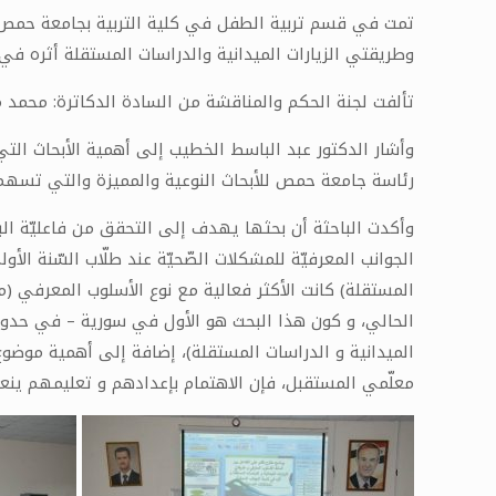
تمت في قسم تربية الطفل في كلية التربية بجامعة حمص من
وطريقتي الزيارات الميدانية والدراسات المستقلة أثره في
تألفت لجنة الحكم والمناقشة من السادة الدكاترة: محمد م
وأشار الدكتور عبد الباسط الخطيب إلى أهمية الأبحاث ال
رئاسة جامعة حمص للأبحاث النوعية والمميزة والتي تسهم
وأكدت الباحثة أن بحثها يهدف إلى التحقق من فاعليّة البرن
الجوانب المعرفيّة للمشكلات الصّحيّة عند طلّاب السّنة الأ
المستقلة) كانت الأكثر فعالية مع نوع الأسلوب المعرفي (م
الحالي، و كون هذا البحث هو الأول في سورية – في حدود 
الميدانية و الدراسات المستقلة)، إضافة إلى أهمية موضوع
معلّمي المستقبل، فإن الاهتمام بإعدادهم و تعليمهم ين