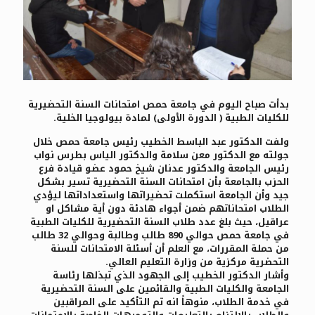
بدأت صباح اليوم في جامعة حمص امتحانات السنة التحضيرية
للكليات الطبية ( الدورة الأولى) لمادة بيولوجيا الخلية.
ولفت الدكتور عبد الباسط الخطيب رئيس جامعة حمص خلال
جولته مع الدكتور معن سلامة والدكتور الياس بطرس نواب
رئيس الجامعة والدكتور عدنان شيخ حمود عضو قيادة فرع
الحزب بالجامعة بأن امتحانات السنة التحضيرية تسير بشكل
جيد وأن الجامعة استكملت تحضيراتها واستعداداتها ليؤدي
الطلاب امتحاناتهم ضمن أجواء هادئة دون أية مشاكل او
عراقيل، حيث بلغ عدد طلاب السنة التحضيرية للكليات الطبية
في جامعة حمص حوالي 890 طالب وطالبة وحوالي 32 طالب
من حملة المقررات، مع العلم أن أسئلة الامتحانات للسنة
التحضرية مركزية من وزارة التعليم العالي.
وأشار الدكتور الخطيب إلى الجهود الذي تبذلها رئاسة
الجامعة والكليات الطبية والقائمين على السنة التحضيرية
في خدمة الطلاب، منوهاً انه تم التأكيد على المراقبين