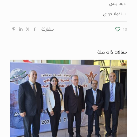
ديما ياغي
ت.نقولا خوري
10
مشاركة
مقالات ذات صلة