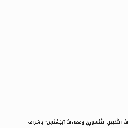
لِ التَّنْسُورِيّ وفَضَاءَاتُ آينِشْتَاين” بإشراف