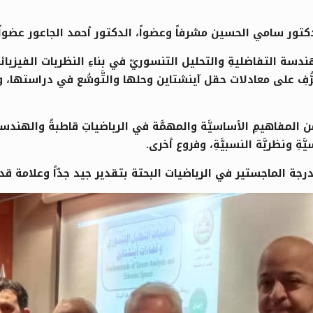
كتور سامي الحسين مشرفاً وعضواً، الدكتور أحمد الجاعور عضواً،
ة التفاضليةِ والتحليل التنسوريّ في بناءِ النظريات الفيزيائيَّة
General Relat وذلكَ بهدفِ التعرُّفِ على معادلات حقل آينشتاين وحلها والتَّوسّ
المفاهيمِ الأساسيَّة والمهمَّة في الرياضياتِ قاطبةً والهندسة ا
َّةِ ونظريَّة النسبيَّةِ، وفروع أخرى.
 الماجستير في الرياضيات البحتة بتقدير جيد جدّاً وعلامة قدرها 