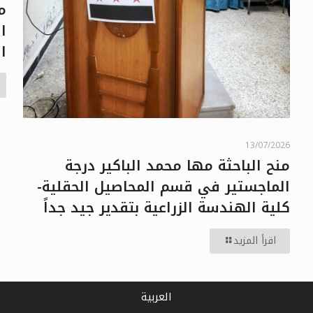
م
ا
ا
13/07/2026
منح الباحثة مها محمد الباكير درجة
الماجستير في قسم المحاصيل الحقلية-
كلية الهندسة الزراعية بتقدير جيد جداً
اقرأ المزيد
العربية