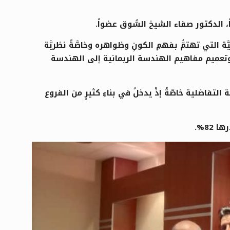
 الدكتور صفاء الشيخ السُّوق عضواً.
 التي تهتمُّ بفهمِ الكونِ وظواهره وخاصَّةً نظريَّة
ُع في دراستها، وتعميم مفاهيم الهندسة الريمانية إلى الهندسة
لتفاضلية خاصّةً إذْ يدخلُ في بناءِ كثيرٍ من الفروع
82%.