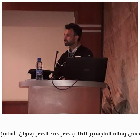
 الماجستير للطالب خضر حمد الخضر بعنوان “أَسَاسِيَّاتُ التَّحْلِي