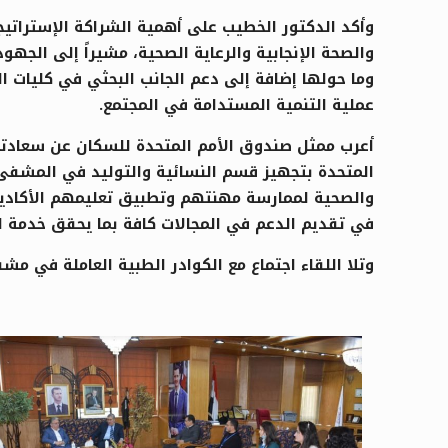
وأكد الدكتور الخطيب على أهمية الشراكة الإستراتي
والصحة الإنجابية والرعاية الصحية، مشيراً إلى ا
وما حولها إضافة إلى دعم الجانب البحثي في كليات ال
عملية التنمية المستدامة في المجتمع.
أعرب ممثل صندوق الأمم المتحدة للسكان عن سعادته
المتحدة بتجهيز قسم النسائية والتوليد في المشفى
والصحية لممارسة مهنتهم وتطبيق تعليمهم الأكاديمي
في تقديم الدعم في المجالات كافة بما يحقق خدمة ا
وتلا اللقاء اجتماع مع الكوادر الطبية العاملة في