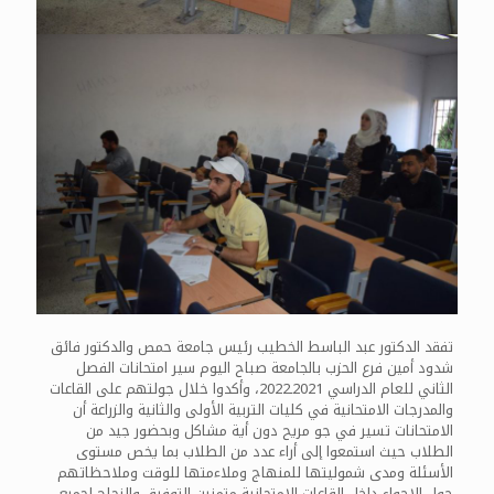
تفقد الدكتور عبد الباسط الخطيب رئيس جامعة حمص والدكتور فائق
شدود أمين فرع الحزب بالجامعة صباح اليوم سير امتحانات الفصل
الثاني للعام الدراسي 2021ـ2022، وأكدوا خلال جولتهم على القاعات
والمدرجات الامتحانية في كليات التربية الأولى والثانية والزراعة أن
الامتحانات تسير في جو مريح دون أية مشاكل وبحضور جيد من
الطلاب حيث استمعوا إلى أراء عدد من الطلاب بما يخص مستوى
الأسئلة ومدى شموليتها للمنهاج وملاءمتها للوقت وملاحظاتهم
حول الاجواء داخل القاعات الامتحانية متمنين التوفيق والنجاح لجميع