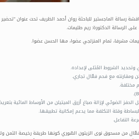
 رسالة الماجستير للباحثة روان أحمد الظريف تحت عنوان “تحضير ال
على الرسالة الدكتورة: ريم طليمات.
ليمات مشرفا، تمام المنزلجي عضوا، مها الحسن عضوا.
وتحديد الشروط المُثلى لإعداده.
لن ومقارنته مع فحم فعّال تجاري.
 مختلفة.
ل الحفز الضوئي لإزالة صباغ أزرق الميتيلن من الأوساط المائية بت
لبساطة وقلة التكلفة مما يدعم إمكانية تطبيقها.
عة التفاعل.
الفعّال من مسحوق نوى الزيتون السّوري كونها طريقة رخيصة الثمن و