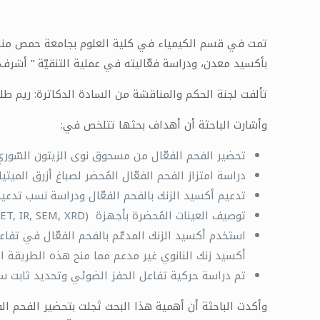
تمت في قسم الكيمياء في كلية العلوم بجامعة حمص مناقشة
بأكسيد معدن، ودراسة فعّاليته في عملية التنقيّة ” أشرف 
تألفت لجنة الحكم والمناقشة من السادة الدكاترة: ريم ط
وأشارت الباحثة أن أهداف بحثها تتلخص في:
تحضير الفحم الفعّال من مسحوق نوى الزيتون السّوري 
دراسة امتزاز الفحم الفعّال المُحضر لصباغ أزرق الميتي
تدعيم أكسيد الزنك بالفحم الفعّال ودراسة نسب تدعيم
توصيف العينات المُحضرة بأجهزة (BET, IR, SEM, XRD).
استخدم أكسيد الزنك المدعّم بالفحم الفعّال في تفاع
أكسيد زنك النانوي غير مدعم مما منح هذه الطريقة ا
تم دراسة حركية تفاعل الحفز الضوئي وتحديد ثابت سر
وأكدت الباحثة أن أهمية هذا البحث تَجلت بتحضير الفحم 