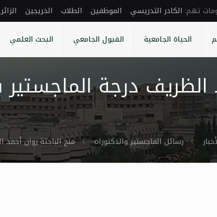
الكادر التدريسي
الموظفين
الطلاب
الخريجين
الزائر
م
الحياة الجامعية
القبول الجامعي
البحث العلمي
 الظريف درجة الماجستير ف
أخبار
رسائل الماجستير والدكتوراه
منح الباحثة روان أحمد ا