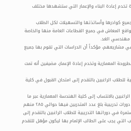
تخدم إعادة البناء والإعمار التي ستشهدها مختلف
ميع كوادرها وأساتذتها والتسهيلات لكل الطلاب
لواقع المعاش في جميع القطاعات العامة منها والخاصة
ا مهندسي الغد.
في مشاريعهم، مؤكداً أن الدراسات التي تقوم بها جميع
روحة المعمارية وتخدم إعادة الإعمار، مضيفين أنه تمت
 للطلاب الراغبين بالتقدم إلى امتحان القبول في كلية
غبين بالانتساب إلى كلية الهندسة المعمارية عبر ما
يتلقونه من معلومات مهمة في مجال الرسم ‏الهندسي واساسياته على أيدي أساتذة مختصين، وقد أقامت الكلية حتى الآن ٣ دورات تدريبية بلغ عدد المتدربين فيها حوالي ٢٨٥ منهم
ح اليوم، حيث ان الكلية مستمرة في دوراتها التدريبية للطلاب الراغبين بالتقدم إلى
 التي يجب على الطالب الإلمام بها ليكون مؤهل للتقدم