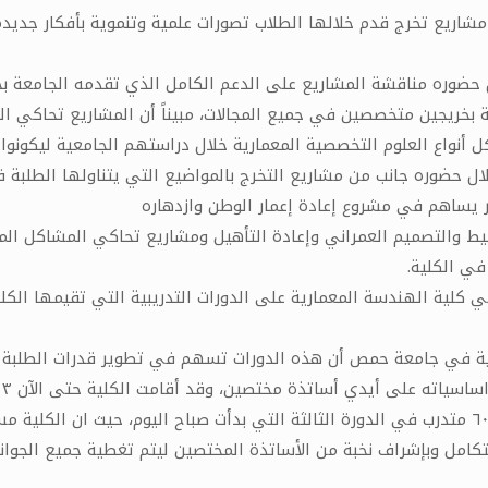
ريع تخرج قدم خلالها الطلاب تصورات علمية وتنموية بأفكار جديدة 
حضوره مناقشة المشاريع على الدعم الكامل الذي تقدمه الجامعة بج
 بخريجين متخصصين في جميع المجالات، مبيناً أن المشاريع تحاكي ا
ل أنواع العلوم التخصصية المعمارية خلال دراستهم الجامعية ليكونو
لال حضوره جانب من مشاريع التخرج بالمواضيع التي يتناولها الطلبة 
 يساهم في مشروع إعادة إعمار الوطن وازدهاره
ط والتصميم العمراني وإعادة التأهيل ومشاريع تحاكي المشاكل المط
في الكلية.
كلية الهندسة المعمارية على الدورات التدريبية التي تقيمها الكلية
 في جامعة حمص أن هذه الدورات تسهم في تطوير قدرات ‏الطلبة الرا
٣٢ في الدورة الأولى و١٨٩ في الدورة الثانية و أكثر من ٦٠ متدرب في الدورة الثالثة التي بدأت صبا
مل وبإشراف نخبة من الأساتذة المختصين ليتم تغطية جميع الجوانب