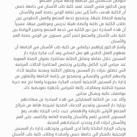
التواصل الاجتماعي بين الجامعة وكافة شرائح المجتمع.
وبين الدكتور قصي المنجد عميد كلية طب الأسنان في جامعة حمص
أن الكلية هدفت دائماً إلى نشر ثقافة الوعي بصحة الفم والأسنان
وكيفية الحفاظ عليها، وتشجيع خدمة المجتمع والعمل التطوعي بين
طلاب الكلية من طلبة وأعضاء هيئة تدريس وموظفين فيها، مشيراً
أن هذه المبادرة تبرز دور الكلية في خدمة المجتمع وتعزيز الروابط بين
كلية طب الأسنان والمجتمع لنشر أعلى مستوى من الوعي بصحة الفم
والأسنان.
وأشار الدكتور إبراهيم تركماني من كلية طب الأسنان في الجامعة أن
مفهوم العمل الطبي هو عمل انساني وقد أتت فكرة زيارة دار
المسنين خلال تفاعله وتفاعل الطلبة بمحاضرة بعنوان الصحة الفموية
عند مرضى الدرد الكامل والجزئي وتتضمن المحاضرة الحالات المرضية
التي تتعلق بنزلاء دار المسنين وتعاون الطلبة وبمحبة عظيمة لأداء
واجبهم الطبي والإنساني وبتشجيع من رئاسة الجامعة والتعاون من
إدارة دار المسنين الانجيلية أصبحت الفكرة مشروعا واقعا نتج عنه خبرة
متميزة للطلبة ومعالجات رائعة للمرضى بأجهزة تعويضية ذات
مواصفات عالية وبشكل مجاني.
وأكد عدد من الطلبة المشاركين في هذه المبادرة عن سعادتهم
بزيارة دار المسنين وتقديم الخدمات الصحية لشريحة هامة من شرائح
المجتمع الأولى بالرعاية والاهتمام، حيث جاءت الزيارة بهدف رفع
المستوى الصحي للفم والأسنان والصحة العامة والكشف على الفم
والأسنان لنزلاء الدار وتحديد احتياجاتهم الصحية.
وتركت الزيارة انطباعا رائعاً لدى المرضى وتوجهت إدارة دار المسنين
الإنجيلية بالشكر الى جامعة حمص وأساتذة وطلاب كلية طب الأسنان