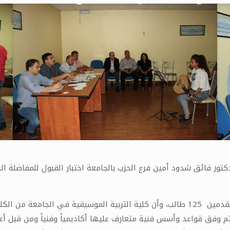
ور فائق شدود أمين فرع الحزب بالجامعة اختبار القبول للمفاضلة ال
وأشار الدكتور الخطيب والدكتور شدود أن عدد الطلاب المتقدمين 125 طالب، وأن كلية الترب
م وفق قواعد وأسس فنية متعارف عليها أكاديمياً وفنياً ومن قبل أعضا