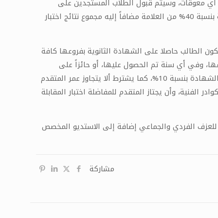
ول أي معوقات، وسيتم قبول الطلاب المستجدين على
أساس نتائج المفاضلة الخاصة بكلية التربية الموسيقية حيث يتم حساب علامة الطالب وفق مجموع الطالب في الشهادة الثانوية بنسبة 40% من العلامة مضافاً إليه مجموع نتائج اختبار
كون الطالب حاصلا على الشهادة الثانوية بفروعها كافة
ل في الشهادة الثانوية بمختلف فروعها، وفي أي سنة تم الحصول عليها، أو حائزاً على
الشهادة الثانوية غير السورية بعد طي مواد التربية الدينية وإحدى اللغتين التي لم يختارها الطالب للمفاضلة، وتخفيض معدل الشهادة بنسبة 10%، كما يشترط ألا يتجاوز عمر المتقدم
 الفنية، وأن يجتاز المتقدم للمفاضلة اختبار المقابلة
قية بجامعة حمص هي الكلية الوحيدة في الجامعات السورية، تأسست عام 2003 وتضم قاعات للعزف الفردي والجماعي إضافة إلى الاستديو المخصص
مشاركة