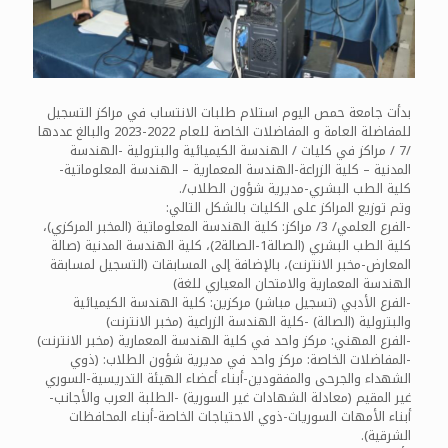
بدأت جامعة حمص اليوم استلام طلبات الانتساب في مراكز التسجيل
للمفاضلة العامة و المفاضلات الخاصة للعام 2022-2023 والبالغ عددها
/7 / مراكز في كليات / ‏الهندسة الكيميائية والبترولية -الهندسة
المدنية – كلية الزراعة-الهندسة ‏المعمارية – الهندسة المعلوماتية-
كلية الطب البشري-مديرية شؤون الطلاب/‏.
وتم توزيع المراكز على الكليات بالشكل التالي:
-الفرع العلمي/ 3/ مراكز: كلية الهندسة المعلوماتية (المخبر المركزي)،
كلية الطب البشري (الصالة1-الصالة2)، كلية الهندسة المدنية (صالة
المعارض-مخبر الانترنت)، بالإضافة إلى المسابقات (التسجيل لمسابقة
الهندسة المعمارية والامتحان المعياري للغة)
-الفرع الأدبي (تسجيل مباشر) مركزين: كلية الهندسة الكيميائية
والبترولية (الصالة) -كلية الهندسة الزراعية (مخبر الانترنت)
-الفرع المهني: مركز واحد في كلية الهندسة المعمارية (مخبر الانترنت)
-المفاضلات الخاصة: مركز واحد في مديرية شؤون الطلاب: (ذوي
الشهداء والجرحى والمفقودين-أبناء أعضاء الهيئة التدريسية-السوري
غير المقيم (معادلة الشهادات غير السورية) -الطلبة العرب والأجانب-
أبناء الأمهات السوريات-ذوي الاحتياجات الخاصة-أبناء المحافظات
الشرقية).