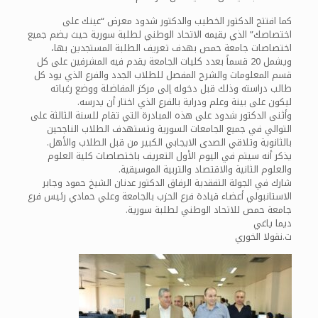
كما افتتح الدكتور الخطيب والدكتور شدود معرض “عينك على
اختصاصك” الذي يقيمه الاتحاد الوطني لطلبة سورية حيث يضم جميع
اختصاصات جامعة حمص بهدف تعريف الطلبة المستجدين بها،
ويشمل 20 قسماً بعدد كليات الجامعة يقدم فيه المشرفين على كل
قسم المعلومات والشرح المفصل للطلاب الجدد والفرع الذي يود كل
طالب دراسته وذلك قبل دخوله إلى مركز المفاضلة ووضع رغباته
ليكون على بينة وعلم ودراية بالفرع الذي اختار أن يدرسه.
وأثنى الدكتور شدود على هذه المبادرة التي تقام للسنة الثالثة على
التوالي في جميع الجامعات السورية وتستهدف الطلاب الناجحين
بالثانوية وتلاقي الصدى الايجابي الكبير من قبل الطلاب والأهل.
يذكر أنه سيتم في اليوم الأول التعريف باختصاصات كلية العلوم
والعلوم الثانية والاقتصاد والتربية الموسيقية.
شارك في الجولة التفقدية الرفاق الدكتور عدنان الشيخ حمود وجابر
الاستانبولي أعضاء قيادة فرع الحزب بالجامعة وعلي حمادي رئيس فرع
جامعة حمص للاتحاد الوطني لطلبة سورية.
ديما ياغي
ت.نقولا الخوري