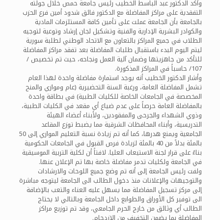
وأكد الدكتور عبد الباسط الخطيب رئيس جامعة حمص خلال جولته
التفقدية على مراكز المفاضلة مع الدكتور فائق شدود أمين فرع الحزب
بالجامعة بأن ‏الجامعة عملت على تأمين كافة المستلزمات المادية
والكوادر البشرية الإدارية والفنية وتشكيل لجان إرشاد وتوعية لتوجيه
الطلاب في جميع المراكز بالتعاون مع الاتحاد الوطني لطلبة سورية
ليتم اليوم البدء باستقبال طلبات المفاضلة بعد تفقد مراكز المفاضلة
للتأكد من جاهزيتها وضمان آلية العمل ونجاحه، حيث تم تخصيص /
107/ حاسباً في المراكز المذكورة.
وأشار الدكتور الخطيب أنه يوجد استمارة مفاضلة واحدة لهذا العام
تشمل المفاضلة العامة، ورغبة السنة التحضيرية (عام وموازي والمنح
المخصصة في الجامعات الخاصة للكليات الطبية) في بطاقة واحدة
بالمفاضلة العامة حرصاً على عدم ضياع أي مقعد في الكليات الطبية،
وذوي الشهداء والجرحى والمفقودين، ولأبناء أعضاء الهيئة
التدريسية، وأبناء المحافظات الشرقية مما يضبط توزع المقاعد
الجامعية ويمنع هدرها، كما أنه تم زيادة نسبة التعليم الموازي إلى 50
بالمئة بدلاً من 40 بالمئة لزيادة فرص القبول في الجامعات الحكومية
بناءً على قرار لجنة الاستيعاب العليا. لافتاً أن لكلية التربية الموسيقية
في الجامعة ولكليات تدمر مفاضلة خاصة ‏بها تم الإعلان عنها.
ولفت رئيس الجامعة إلى أنه تم وضع جميع اللوحات والارشادات
والتوجيهات والإعلانات منذ ‏دخول الطالب الى الجامعة ليتوجه مباشرة
إلى مركز تسجيل المفاضلة ‏مما يسهل عليه العناء والتعب بالإضافة
الى توفير كل الأوراق والطوابع ‏داخل الجامعة وبالتالي لا يحتاج
الطالب أي وثائق من خارج الحرم الجامعي، وقد تم توزيع مراكز
المفاضلة بما يضمن التخفيف من الازدحام.