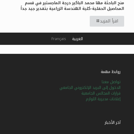
منح الباحثة مها محمد الباكير درجة الماجستير في قسم
المحاصيل الحقلية-كلية الهندسة الزراعية بتقدير جيد جداً
اقرأ المزيد
العربية
Français
روابط مهمة
تواصل معنا
الدخول إلى البريد الإلكتروني الجامعي
قرارات المجالس الجامعية
إعلانات مديرية اللوازم
آخر الأخبار