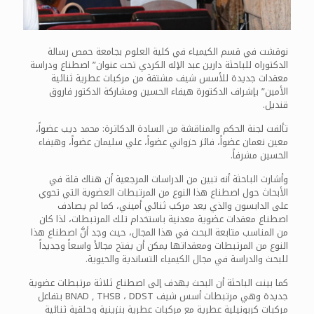
نوقشت في قسم الكيمياء في كلية العلوم بجامعة حمص رسالة
الدكتوراه للباحثة دارين عبد الإله الكردي تحت عنوان” اصطناع ودراسة
معقدات جديدة للأسس شيف مشتقة من مركبات عطرية ثنائية
الأمين” بإشراف الدكتورة هيفاء الحسين ومشاركة الدكتور فاروق
قنديل.
تألفت لجنة الحكم والمناقشة من السادة الدكاترة: محمد ديب عضواً،
معين نعمان عضواً، فائز حزواني عضواً، علي سليمان عضواً، وهيفاء
الحسين مشرفاً.
وأشارت الباحثة أنه تبين من الدراسات المرجعية أن هناك قلة في
الأبحاث حول اصطناع هذا النوع من المرتبطات العضوية التي تحوي
على الدابسون والذي يعد مركب ثنائي أميني، كما لم يصادف
اصطناع معقدات عضوية معدنية باستخدام تلك المرتبطات، لذا كان
من المناسب متابعة البحث في هذا المجال، حيث وجد أنَّ اصطناع هذا
النوع من المرتبطات ومعقداتها يمكن أن يفتح مجالاً واسعاً وجديداً
للبحث والدراسة في مجال الكيمياء التساندية والحيوية.
كما بينت الباحثة أن البحث يهدف إلى اصطناع ثلاثة مرتبطات عضوية
جديدة وهي مرتبطات أسس شيف BNAD , THSB ، DDST بتفاعل
مركبات كربونيلية عطرية مع مركبات عطرية بنزينية وحلقية ثنائية