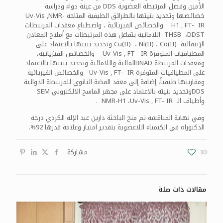
الأمين وفصل المرتبطة العضوية DDS من عينة دواء ودراسة
خصائصها وتحديد بنيتها بالطرائق الطيفية المتاحة Uv-Vis ,NMR-
H1 , FT- IR والخصائص الفيزيائية ، واصطناع معقدات المرتبطات
THSB ،DDST اللامائية بتفاعل هذه المرتبطات مع أملاح المعادن
الإنتقالية Cu(II) ، Ni(II) ، Co(II) وتحديد بنيتها بالاعتماد على
المطيافيات المتوفرة Uv-Vis , FT- IR والخصائص الفيزيائية،
ومعقدات المرتبطة BNADالمائية واللامائية وتحديد بنيتها بالاعتماد
على المطيافيات المتوفرة Uv-Vis , FT- IR والخصائص الفيزيائية
ومقارنتها طيفياً، إضافة إلى معقد الفضة النانوي للمرتبطة الدوائية
DDSوتحديد بنيته بالاعتماد على مجهر الماسح الالكتروني SEM
وأطياف الـ NMR-H1 ،Uv-Vis , FT- IR .
وفي نهاية المناقشة تم منح الباحثة دارين عبد الإله الكردي درجة
الدكتوراه في الكيمياء اللاعضوية بتقدير امتياز وعلامة قدرها 92%.
30
مشاركة
مقالات ذات صلة