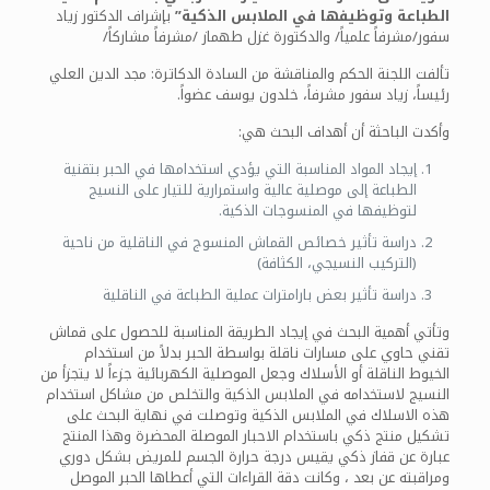
الطباعة وتوظيفها في الملابس الذكية”
بإشراف الدكتور زياد
سفور/مشرفاً علمياً/ والدكتورة غزل طهماز /مشرفاً مشاركاً/
تألفت اللجنة الحكم والمناقشة من السادة الدكاترة: مجد الدين العلي
رئيساً، زياد سفور مشرفاً، خلدون يوسف عضواً.
وأكدت الباحثة أن أهداف البحث هي:
إيجاد المواد المناسبة التي يؤدي استخدامها في الحبر بتقنية
الطباعة إلى موصلية عالية واستمرارية للتيار على النسيج
لتوظيفها في المنسوجات الذكية.
دراسة تأثير خصائص القماش المنسوج في الناقلية من ناحية
(التركيب النسيجي، الكثافة)
دراسة تأثير بعض بارامترات عملية الطباعة في الناقلية
وتأتي أهمية البحث في إيجاد الطريقة المناسبة للحصول على قماش
تقني حاوي على مسارات ناقلة بواسطة الحبر بدلاً من استخدام
الخيوط الناقلة أو الأسلاك وجعل الموصلية الكهربائية جزءاً لا يتجزأ من
النسيج لاستخدامه في الملابس الذكية والتخلص من مشاكل استخدام
هذه الاسلاك في الملابس الذكية وتوصلت في نهاية البحث على
تشكيل منتج ذكي باستخدام الاحبار الموصلة المحضرة وهذا المنتج
عبارة عن قفاز ذكي يقيس درجة حرارة الجسم للمريض بشكل دوري
ومراقبته عن بعد ، وكانت دقة القراءات التي أعطاها الحبر الموصل